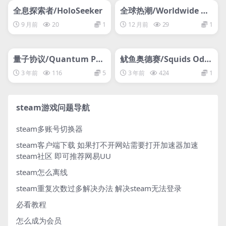
网盘下载游戏
网盘下载游戏
全息探索者/HoloSeeker
全球热潮/Worldwide Ru
sh
9 月前
20
1
12 月前
29
1
管理发布
HOT
管理发布
HOT
网盘下载游戏
网盘下载游戏
量子协议/Quantum Pro
鱿鱼奥德赛/Squids Odys
tocol
sey
3 年前
116
5
3 年前
424
1
steam游戏问题导航
steam多账号切换器
steam客户端下载
如果打不开网站需要打开加速器加速
steam社区 即可推荐网易UU
steam怎么离线
steam重复次数过多解决办法
解决steam无法登录
必看教程
怎么成为会员