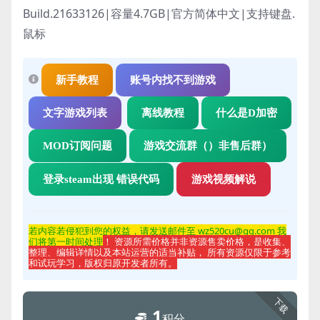
Build.21633126|容量4.7GB|官方简体中文|支持键盘.
鼠标
新手教程
账号内找不到游戏
文字游戏列表
离线教程
什么是D加密
MOD订阅问题
游戏交流群（）非售后群）
登录steam出现 错误代码
游戏视频解说
若内容若侵
犯到您的权益，请发送邮件至 wz520cu@qq.com 我
们将第一时间处理
！ 资源所需价格并非资源售卖价格，是收集、
整理、编辑详情以及本站运营的适当补贴， 所有资源仅限于参考
和试玩学习，版权归原开发者所有。
下载
1
积分