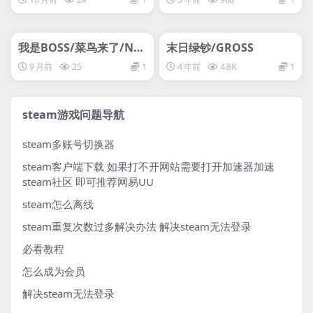
管理发布
HOT
管理发布
HOT
网盘下载游戏
网盘下载游戏
我是BOSS/菜鸟来了/No
末日绿钞/GROSS
obs Are Coming
9 月前
25
1
4 年前
4.8K
1
steam游戏问题导航
steam多账号切换器
steam客户端下载
如果打不开网站需要打开加速器加速
steam社区 即可推荐网易UU
steam怎么离线
steam重复次数过多解决办法
解决steam无法登录
必看教程
怎么成为会员
解决steam无法登录