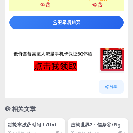
免费
免费
登录后购买
分享
相关文章
管理发布
HOT
管理发布
HOT
网盘下载游戏
网盘下载游戏
独轮车披萨时间！/Unicy
虚构世界2：信条谷/Figm
cle Pizza Time!
ent 2: Creed Valley
10 月前
24
1
3 年前
908
1