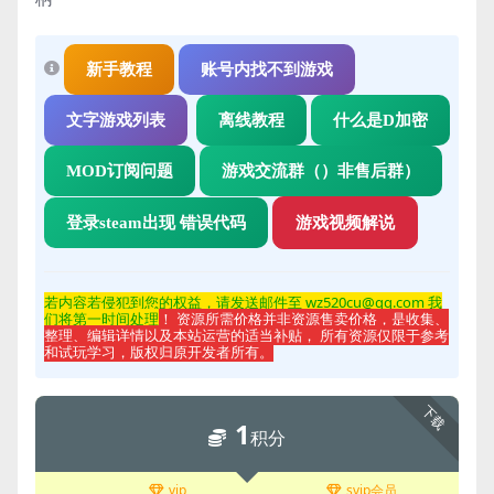
新手教程
账号内找不到游戏
文字游戏列表
离线教程
什么是D加密
MOD订阅问题
游戏交流群（）非售后群）
登录steam出现 错误代码
游戏视频解说
若内容若侵
犯到您的权益，请发送邮件至 wz520cu@qq.com 我
们将第一时间处理
！ 资源所需价格并非资源售卖价格，是收集、
整理、编辑详情以及本站运营的适当补贴， 所有资源仅限于参考
和试玩学习，版权归原开发者所有。
下载
1
积分
vip
svip会员