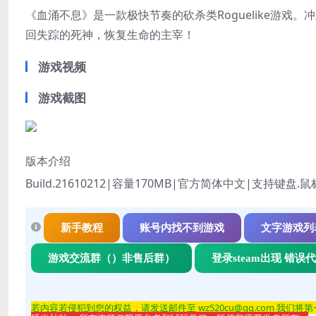
《血涌不息》是一款极快节奏的砍杀类Roguelike游
回失踪的死神，恢复生命的主宰！
游戏视频
游戏截图
版本介绍
Build.21610212|容量170MB|官方简体中文|支持键盘.鼠
新手教程
账号内找不到游戏
文字游戏列
游戏交流群（）非售后群）
登录steam出现 错误
若内容若侵
犯到您的权益，请发送邮件至 wz520cu@qq.com 我们将