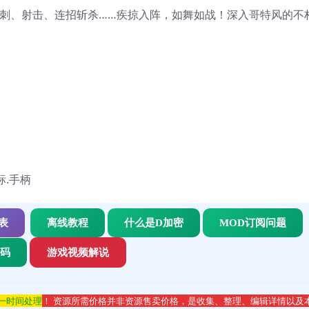
戏。冲刺、射击、连招斩杀……疾掠入阵，如舞如战！深入哥特风的不
标.手柄
表
离线教程
什么是D加密
MOD订阅问题
代码
游戏视频解说
第一时间处理
！ 资源所需价格并非资源售卖价格，是收集、整理、编辑详情以及