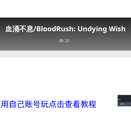
血涌不息/BloodRush: Undying Wish
20