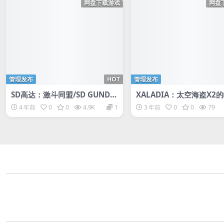
网盘下载游戏
网盘
管理发布
HOT
管理发布
SD高达：激斗同盟/SD GUNDA
XALADIA：太空海盗X2的
M BATTLE ALLIANCE
XALADIA: Rise of the S
4 年前
0
0
4.9K
1
3 年前
0
0
79
Pirates X2