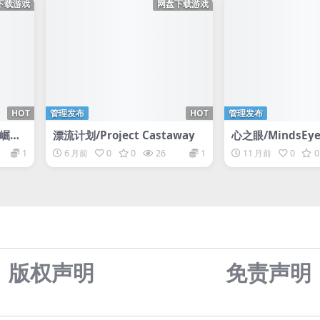
下载游戏
网盘下载游戏
HOT
管理发布
HOT
管理发布
崛起/
漂流计划/Project Castaway
心之眼/MindsEy
pace
1
6 月前
0
0
26
1
11 月前
0
0
版权声明
免责声
明