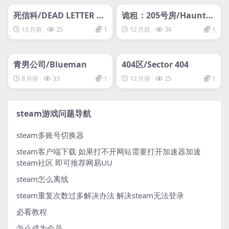
死信科/DEAD LETTER DE
诡租：205号房/Haunted
PT.
Room : 205
10 月前
25
1
12 月前
34
1
管理发布
HOT
管理发布
HOT
青男公司/Blueman
404区/Sector 404
8 月前
33
1
12 月前
25
1
steam游戏问题导航
steam多账号切换器
steam客户端下载
如果打不开网站需要打开加速器加速
steam社区 即可推荐网易UU
steam怎么离线
steam重复次数过多解决办法
解决steam无法登录
必看教程
怎么成为会员