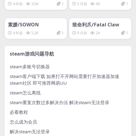
one Gold Edition
4 年前
3.5K
1
5 月前
49
1
管理发布
HOT
管理发布
HOT
网盘下载游戏
网盘下载游戏
素媛/SOWON
致命利爪/Fatal Claw
4 年前
5.2K
1
9 月前
24
1
steam游戏问题导航
steam多账号切换器
steam客户端下载
如果打不开网站需要打开加速器加速
steam社区 即可推荐网易UU
steam怎么离线
steam重复次数过多解决办法
解决steam无法登录
必看教程
怎么成为会员
解决steam无法登录