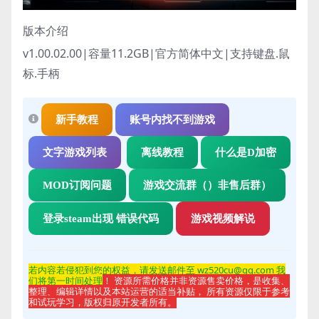
版本介绍
v1.00.02.00|容量11.2GB|官方简体中文|支持键盘.鼠
标.手柄
新手教程
账号内找不到游戏
文字游戏列表
离线教程
什么是D加密
MOD订阅问题
游戏交流群（）非售后群）
登录steam出现 错误代码
游戏视频解说
若内容若侵
犯到您的权益，请发送邮件至 wz520cu@qq.com 我
们将第一时间处理
！ 资源所需价格并非资源售卖价格，是收集、
整理、编辑详情以及本站运营的适当补贴， 所有资源仅限于参考
和试玩学习，版权归原开发者所有。