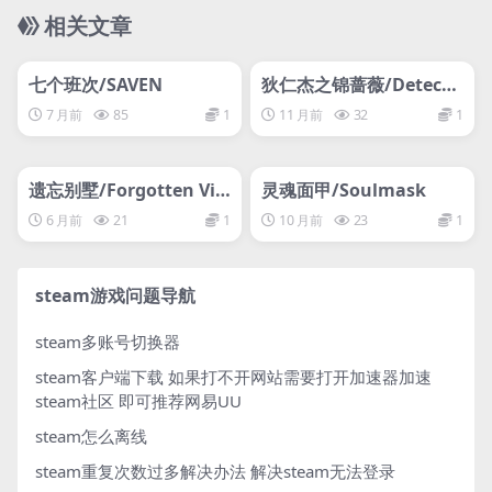
相关文章
管理发布
HOT
管理发布
HOT
七个班次/SAVEN
狄仁杰之锦蔷薇/Detecti
ve Di: The Silk Rose Mu
7 月前
85
1
11 月前
32
1
rders
管理发布
HOT
管理发布
HOT
遗忘别墅/Forgotten Vill
灵魂面甲/Soulmask
a
6 月前
21
1
10 月前
23
1
steam游戏问题导航
steam多账号切换器
steam客户端下载
如果打不开网站需要打开加速器加速
steam社区 即可推荐网易UU
steam怎么离线
steam重复次数过多解决办法
解决steam无法登录