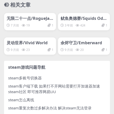
相关文章
管理发布
HOT
管理发布
HOT
网盘下载游戏
网盘下载游戏
无限二十一点/RogueJac
鱿鱼奥德赛/Squids Odys
k21
sey
7 月前
19
1
3 年前
424
1
管理发布
HOT
管理发布
HOT
网盘下载游戏
网盘下载游戏
灵动世界/Vivid World
余烬守卫/Emberward
9 月前
23
1
9 月前
20
1
steam游戏问题导航
steam多账号切换器
steam客户端下载
如果打不开网站需要打开加速器加速
steam社区 即可推荐网易UU
steam怎么离线
steam重复次数过多解决办法
解决steam无法登录