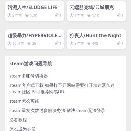
网盘下载游戏
网盘下载游戏
污泥人生/SLUDGE LIFE
云端朋克城/云城朋克
3 年前
1.0K
1
4 年前
1.1K
1
管理发布
HOT
管理发布
HOT
网盘下载游戏
网盘下载游戏
超级暴力/HYPERVIOLEN
狩夜人/Hunt the Night
T
10 月前
26
1
3 年前
448
1
steam游戏问题导航
steam多账号切换器
steam客户端下载
如果打不开网站需要打开加速器加速
steam社区 即可推荐网易UU
steam怎么离线
steam重复次数过多解决办法
解决steam无法登录
必看教程
怎么成为会员