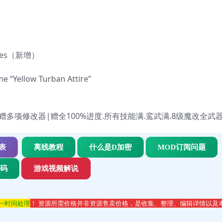
Heroes（新增）
 “Yellow Turban Attire”
|赠多项修改器
|赠全100%进度.所有技能满.鸾武满.8级魔改全武
表
离线教程
什么是D加密
MOD订阅问题
代码
游戏视频解说
第一时间处理
！ 资源所需价格并非资源售卖价格，是收集、整理、编辑详情以及