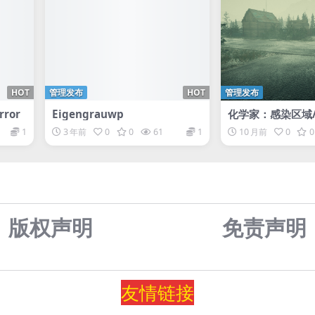
HOT
管理发布
HOT
管理发布
rror
Eigengrauwp
化学家：感染区域/C
Area of infectio
1
3 年前
0
0
61
1
10 月前
0
0
版权声明
免责声
明
友情
链
接