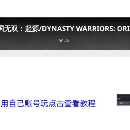
无双：起源/DYNASTY WARRIORS: ORI
36