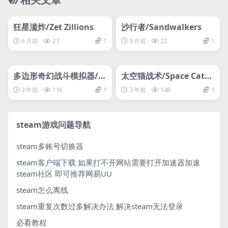
管理发布
HOT
管理发布
HOT
网盘下载游戏
网盘下载游戏
狂星滥炸/Zet Zillions
沙行者/Sandwalkers
6 月前
27
1
9 月前
22
1
管理发布
HOT
管理发布
HOT
网盘下载游戏
网盘下载游戏
多边形奇幻战斗模拟器/P
太空猫战术/Space Cats T
olygon Fantasy Battle
actics
3 年前
116
1
3 年前
148
1
Simulator
steam游戏问题导航
steam多账号切换器
steam客户端下载
如果打不开网站需要打开加速器加速
steam社区 即可推荐网易UU
steam怎么离线
steam重复次数过多解决办法
解决steam无法登录
必看教程