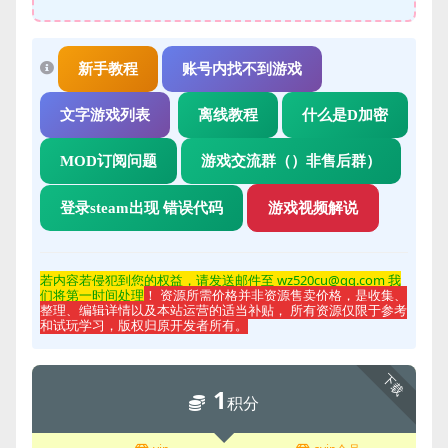
新手教程
账号内找不到游戏
文字游戏列表
离线教程
什么是D加密
MOD订阅问题
游戏交流群（）非售后群）
登录steam出现 错误代码
游戏视频解说
若内容若侵
犯到您的权益，请发送邮件至 wz520cu@qq.com 我
们将第一时间处理
！ 资源所需价格并非资源售卖价格，是收集、
整理、编辑详情以及本站运营的适当补贴， 所有资源仅限于参考
和试玩学习，版权归原开发者所有。
下载
1
积分