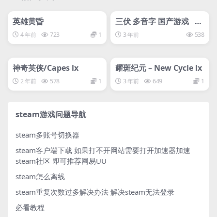
管理发布
HOT
管理发布
HOT
svip专属
离线游戏平台别问
英雄黄昏
三伏 多音字 国产游戏 平
台别问 问就是没有 截图
4 年前
723
1
3 年前
538
页面 下单自动获得 如果
管理发布
HOT
管理发布
登录错误 打开加速器选择
HOT
登录异常区
svip专属
svip专属
神奇英侠/Capes lx
耀斑纪元 – New Cycle lx
2 年前
578
1
3 年前
649
1
steam游戏问题导航
steam多账号切换器
steam客户端下载
如果打不开网站需要打开加速器加速
steam社区 即可推荐网易UU
steam怎么离线
steam重复次数过多解决办法
解决steam无法登录
必看教程