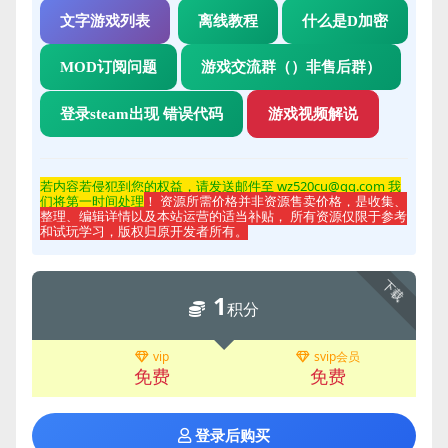
文字游戏列表
离线教程
什么是D加密
MOD订阅问题
游戏交流群（）非售后群）
登录steam出现 错误代码
游戏视频解说
若内容若侵
犯到您的权益，请发送邮件至 wz520cu@qq.com 我
们将第一时间处理
！ 资源所需价格并非资源售卖价格，是收集、
整理、编辑详情以及本站运营的适当补贴， 所有资源仅限于参考
和试玩学习，版权归原开发者所有。
下载
1
积分
vip
svip会员
免费
免费
登录后购买