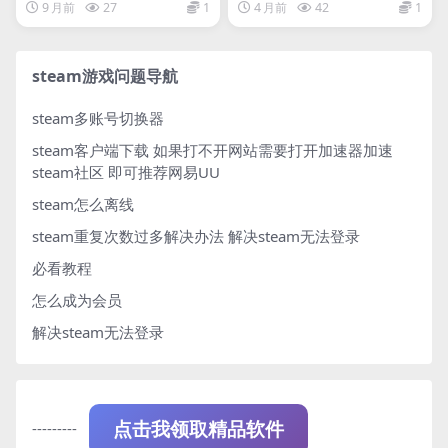
火种/Indies’ Lies 2: Fire
9 月前
27
1
4 月前
42
1
Seed
steam游戏问题导航
steam多账号切换器
steam客户端下载
如果打不开网站需要打开加速器加速
steam社区 即可推荐网易UU
steam怎么离线
steam重复次数过多解决办法
解决steam无法登录
必看教程
怎么成为会员
解决steam无法登录
---------
点击我领取精品软件