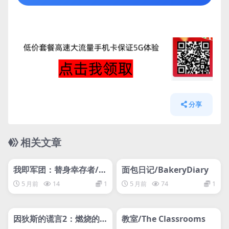
分享
相关文章
管理发布
HOT
管理发布
HOT
我即军团：替身幸存者/I
面包日记/BakeryDiary
Am Legion: Stand Surv
5 月前
14
1
5 月前
74
1
ivors
管理发布
HOT
管理发布
HOT
因狄斯的谎言2：燃烧的
教室/The Classrooms