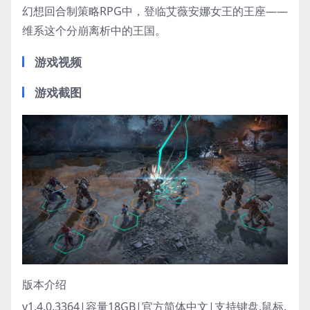
幻想回合制策略RPG中，登临艾薇安娜女王的王座——
维系这个分崩离析中的王国。
游戏视频
游戏截图
版本介绍
v1.4.0.3364|容量18GB|官方简体中文|支持键盘.鼠标.