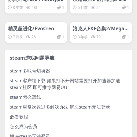
OPATH TRAVELER 0 HYP
3 年前
481
1
5 月前
24
1
ERVISOR
管理发布
HOT
管理发布
HOT
网盘下载游戏
网盘下载游戏
精灵超进化/EvoCreo
洛克人EXE合集2/Mega
Man Battle Network L
7 月前
28
1
3 年前
70
1
egacy Collection Vol 2
steam游戏问题导航
steam多账号切换器
steam客户端下载
如果打不开网站需要打开加速器加速
steam社区 即可推荐网易UU
steam怎么离线
steam重复次数过多解决办法
解决steam无法登录
必看教程
怎么成为会员
解决steam无法登录