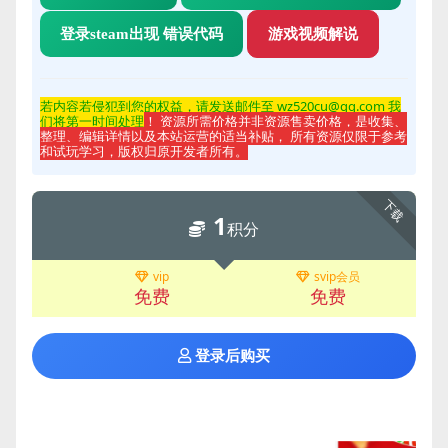
登录steam出现 错误代码
游戏视频解说
若内容若侵
犯到您的权益，请发送邮件至 wz520cu@qq.com 我
们将第一时间处理
！ 资源所需价格并非资源售卖价格，是收集、
整理、编辑详情以及本站运营的适当补贴， 所有资源仅限于参考
和试玩学习，版权归原开发者所有。
下载
1
积分
vip
svip会员
免费
免费
登录后购买