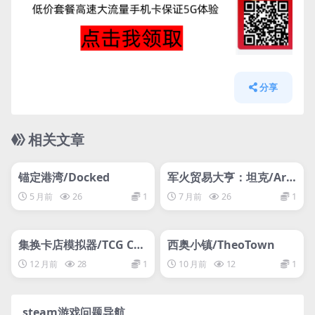
分享
相关文章
管理发布
HOT
管理发布
HOT
网盘下载游戏
网盘下载游戏
锚定港湾/Docked
军火贸易大亨：坦克/Ar
ms Trade Tycoon: Tank
5 月前
26
1
7 月前
26
1
s
管理发布
HOT
管理发布
HOT
网盘下载游戏
网盘下载游戏
集换卡店模拟器/TCG Car
西奥小镇/TheoTown
d Shop Simulator
12 月前
28
1
10 月前
12
1
steam游戏问题导航