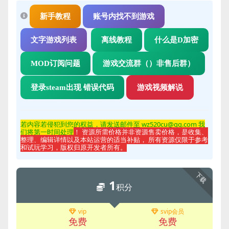
新手教程
账号内找不到游戏
文字游戏列表
离线教程
什么是D加密
MOD订阅问题
游戏交流群（）非售后群）
登录steam出现 错误代码
游戏视频解说
若内容若侵
犯到您的权益，请发送邮件至 wz520cu@qq.com 我
们将第一时间处理
！ 资源所需价格并非资源售卖价格，是收集、
整理、编辑详情以及本站运营的适当补贴， 所有资源仅限于参考
和试玩学习，版权归原开发者所有。
下载
1
积分
vip
svip会员
免费
免费