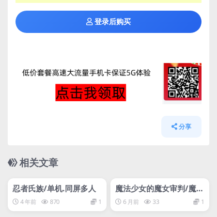
登录后购买
分享
相关文章
管理发布
HOT
管理发布
HOT
网盘下载游戏
网盘下载游戏
忍者氏族/单机.同屏多人
魔法少女的魔女审判/魔法
少女ノ魔女裁判/Magical
4 年前
870
1
6 月前
33
1
Girl Witch