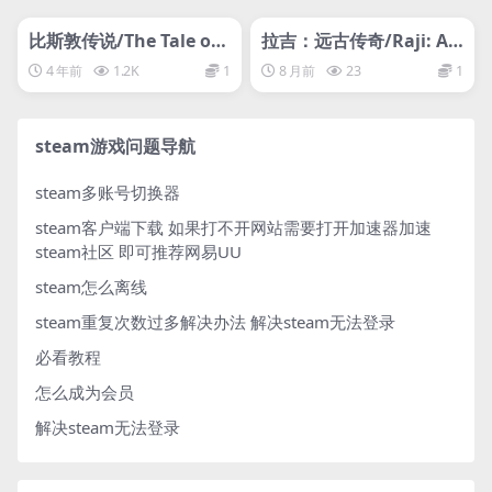
管理发布
HOT
管理发布
HOT
网盘下载游戏
网盘下载游戏
比斯敦传说/The Tale of
拉吉：远古传奇/Raji: An
Bistun
Ancient Epic
4 年前
1.2K
1
8 月前
23
1
steam游戏问题导航
steam多账号切换器
steam客户端下载
如果打不开网站需要打开加速器加速
steam社区 即可推荐网易UU
steam怎么离线
steam重复次数过多解决办法
解决steam无法登录
必看教程
怎么成为会员
解决steam无法登录