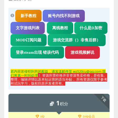
新手教程
账号内找不到游戏
文字游戏列表
离线教程
什么是D加密
MOD订阅问题
游戏交流群（）非售后群）
登录steam出现 错误代码
游戏视频解说
若内容若侵
犯到您的权益，请发送邮件至 wz520cu@qq.com 我
们将第一时间处理
！ 资源所需价格并非资源售卖价格，是收集、
整理、编辑详情以及本站运营的适当补贴， 所有资源仅限于参考
和试玩学习，版权归原开发者所有。
下载
1
积分
vip
svip会员