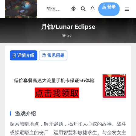
登录
月蚀/Lunar Eclipse
36
详情介绍
常见问题
游戏介绍
探索黑暗地点，解开谜题，揭开扣人心弦的故事。战斗
或躲避嗜血的丧尸，运用智慧和敏捷求生。与金发女主