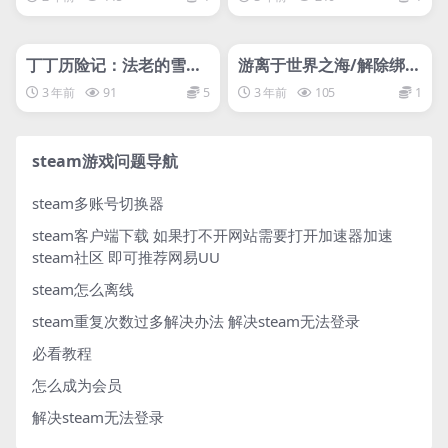
管理发布
HOT
管理发布
HOT
网盘下载游戏
网盘下载游戏
丁丁历险记：法老的雪茄/
游离于世界之海/解除绑
Tintin Reporter – Cigar
定：世界分离/Unbound:
3 年前
91
5
3 年前
105
1
s of the Pharaoh
Worlds Apart
steam游戏问题导航
steam多账号切换器
steam客户端下载
如果打不开网站需要打开加速器加速
steam社区 即可推荐网易UU
steam怎么离线
steam重复次数过多解决办法
解决steam无法登录
必看教程
怎么成为会员
解决steam无法登录