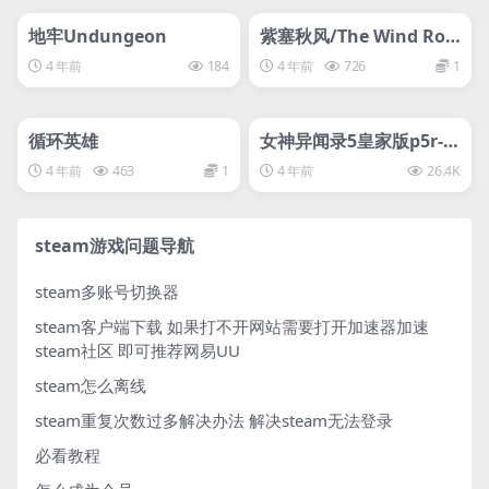
管理发布
HOT
管理发布
HOT
svip专属
svip专属
地牢Undungeon
紫塞秋风/The Wind Roa
d
4 年前
184
4 年前
726
1
管理发布
HOT
管理发布
HOT
svip专属
svip专属
循环英雄
女神异闻录5皇家版p5r-D
加密
4 年前
463
1
4 年前
26.4K
steam游戏问题导航
steam多账号切换器
steam客户端下载
如果打不开网站需要打开加速器加速
steam社区 即可推荐网易UU
steam怎么离线
steam重复次数过多解决办法
解决steam无法登录
必看教程