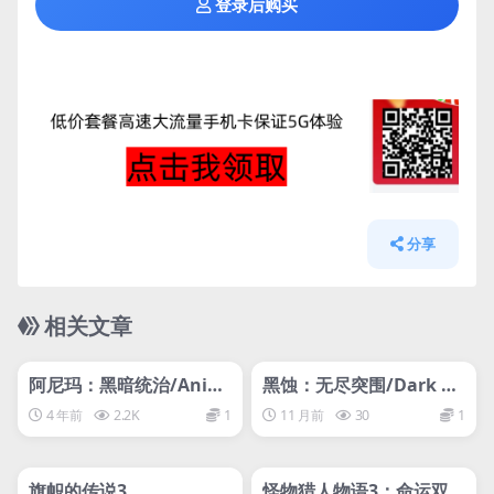
登录后购买
分享
相关文章
管理发布
HOT
管理发布
HOT
网盘下载游戏
网盘下载游戏
阿尼玛：黑暗统治/Anim
黑蚀：无尽突围/Dark Er
a : The Reign of Darkn
osion: Endless Siege
4 年前
2.2K
1
11 月前
30
1
ess
管理发布
HOT
管理发布
HOT
网盘下载游戏
网盘下载游戏
旗帜的传说3
怪物猎人物语3：命运双