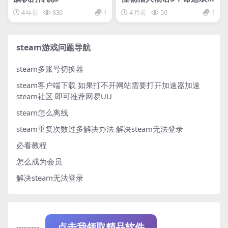
龙-虚拟机版/Monster H
4 年前
830
1
4 月前
50
1
unter Stories 3: Twiste
d Reflection HYPERVIS
OR
steam游戏问题导航
steam多账号切换器
steam客户端下载
如果打不开网站需要打开加速器加速
steam社区 即可推荐网易UU
steam怎么离线
steam重复次数过多解决办法
解决steam无法登录
必看教程
怎么成为会员
解决steam无法登录
---------
点击我领取精品软件