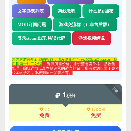
文字游戏列表
离线教程
什么是D加密
MOD订阅问题
游戏交流群（）非售后群）
登录steam出现 错误代码
游戏视频解说
若内容若侵
犯到您的权益，请发送邮件至 wz520cu@qq.com 我
们将第一时间处理
！ 资源所需价格并非资源售卖价格，是收集、
整理、编辑详情以及本站运营的适当补贴， 所有资源仅限于参考
和试玩学习，版权归原开发者所有。
下载
1
积分
vip
svip会员
免费
免费