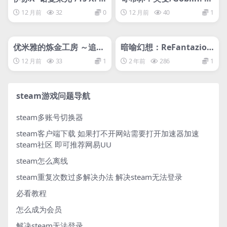
roud Nordics
utation
12 月前
32
0
12 月前
40
1
管理发布
HOT
管理发布
HOT
网盘下载游戏
网盘下载游戏
优米雅的炼金工房 ～追忆
暗喻幻想：ReFantazio/
之炼金术士与幻创之地～/
Metaphor: ReFantazio
12 月前
33
1
2 年前
286
1
Atelier Yumia: The Alc
网盘下载
hemist of Memories &
the Envisioned Land
steam游戏问题导航
steam多账号切换器
steam客户端下载
如果打不开网站需要打开加速器加速
steam社区 即可推荐网易UU
steam怎么离线
steam重复次数过多解决办法
解决steam无法登录
必看教程
怎么成为会员
解决steam无法登录