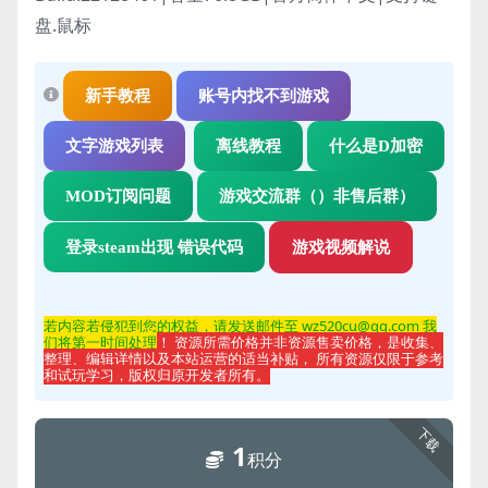
盘.鼠标
新手教程
账号内找不到游戏
文字游戏列表
离线教程
什么是D加密
MOD订阅问题
游戏交流群（）非售后群）
登录steam出现 错误代码
游戏视频解说
若内容若侵
犯到您的权益，请发送邮件至 wz520cu@qq.com 我
们将第一时间处理
！ 资源所需价格并非资源售卖价格，是收集、
整理、编辑详情以及本站运营的适当补贴， 所有资源仅限于参考
和试玩学习，版权归原开发者所有。
下载
1
积分