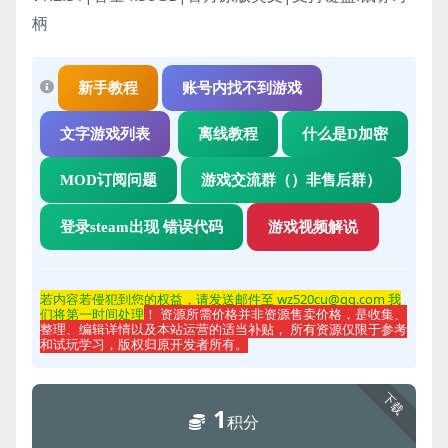
柄
新手教程
账号内找不到游戏
文字游戏列表
离线教程
什么是D加密
MOD订阅问题
游戏交流群（）非售后群）
登录steam出现 错误代码
游戏视频解说
若内容若侵
犯到您的权益，请发送邮件至 wz520cu@qq.com 我
们将第一时间处理
！ 资源所需价格并非资源售卖价格，是收集、
整理、编辑详情以及本站运营的适当补贴， 所有资源仅限于参考
和试玩学习，版权归原开发者所有。
下载
1
积分