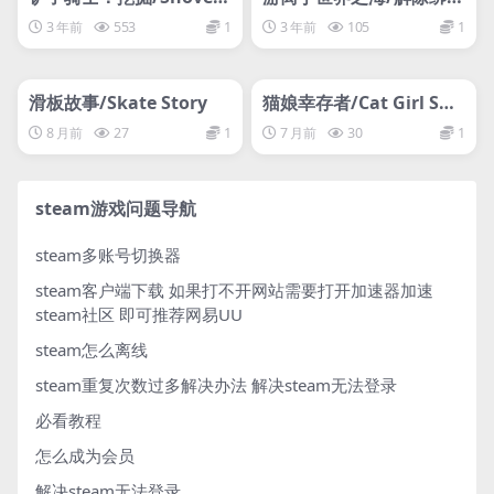
Knight Dig
定：世界分离/Unbound:
3 年前
553
1
3 年前
105
1
Worlds Apart
管理发布
HOT
管理发布
HOT
网盘下载游戏
网盘下载游戏
滑板故事/Skate Story
猫娘幸存者/Cat Girl Sur
vivor
8 月前
27
1
7 月前
30
1
steam游戏问题导航
steam多账号切换器
steam客户端下载
如果打不开网站需要打开加速器加速
steam社区 即可推荐网易UU
steam怎么离线
steam重复次数过多解决办法
解决steam无法登录
必看教程
怎么成为会员
解决steam无法登录