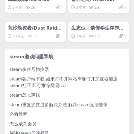
6 月前
26
1
3 年前
286
1
管理发布
HOT
管理发布
HOT
网盘下载游戏
网盘下载游戏
荒沙劫掠者/Dust Raider
生态位：遗传学生存游戏/
s
Niche – a genetics surv
10 月前
17
1
3 年前
127
5
ival game
steam游戏问题导航
steam多账号切换器
steam客户端下载
如果打不开网站需要打开加速器加速
steam社区 即可推荐网易UU
steam怎么离线
steam重复次数过多解决办法
解决steam无法登录
必看教程
怎么成为会员
解决steam无法登录