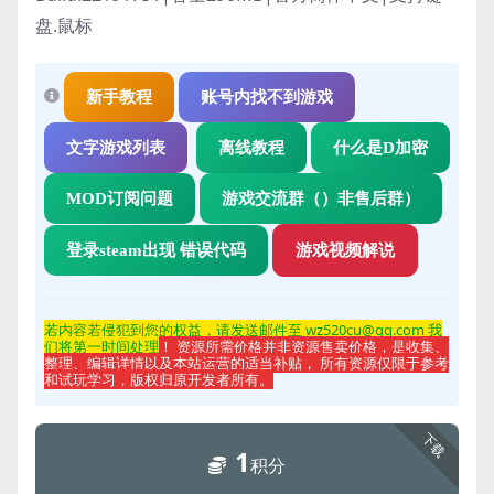
盘.鼠标
新手教程
账号内找不到游戏
文字游戏列表
离线教程
什么是D加密
MOD订阅问题
游戏交流群（）非售后群）
登录steam出现 错误代码
游戏视频解说
若内容若侵
犯到您的权益，请发送邮件至 wz520cu@qq.com 我
们将第一时间处理
！ 资源所需价格并非资源售卖价格，是收集、
整理、编辑详情以及本站运营的适当补贴， 所有资源仅限于参考
和试玩学习，版权归原开发者所有。
下载
1
积分