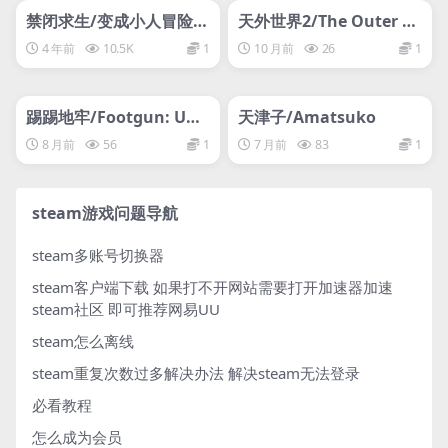
支持网络联机
网盘下载游戏
禁闭求生/变成小人冒险/
天外世界2/The Outer W
Grounded/支持网络联机
orlds 2
4 年前
10.5K
1
10 月前
26
1
管理发布
HOT
管理发布
HOT
网盘下载游戏
网盘下载游戏
踢踢地牢/Footgun: Und
天津子/Amatsuko
erground
8 月前
56
1
7 月前
83
1
steam游戏问题导航
steam多账号切换器
steam客户端下载
如果打不开网站需要打开加速器加速
steam社区 即可推荐网易UU
steam怎么离线
steam重复次数过多解决办法
解决steam无法登录
必看教程
怎么成为会员