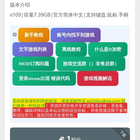
版本介绍
v109|容量7.39GB|官方简体中文|支持键盘.鼠标.手柄
新手教程
账号内找不到游戏
文字游戏列表
离线教程
什么是D加密
MOD订阅问题
游戏交流群（）非售后群）
登录steam出现 错误代码
游戏视频解说
若内容若侵
犯到您的权益，请发送邮件至 wz520cu@qq.com 我
们将第一时间处理
！ 资源所需价格并非资源售卖价格，是收集、
整理、编辑详情以及本站运营的适当补贴， 所有资源仅限于参考
和试玩学习，版权归原开发者所有。
下载
1
积分