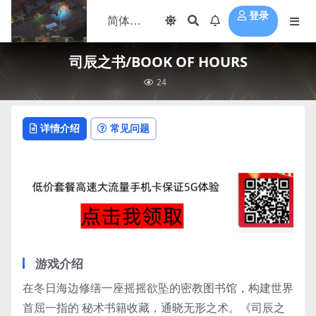
登录
司辰之书/BOOK OF HOURS
24
详情介绍
常见问题
游戏介绍
在冬日海边修缮一座摇摇欲坠的密教图书馆，构建世界
首屈一指的 秘术书籍收藏，通晓无形之术。《司辰之