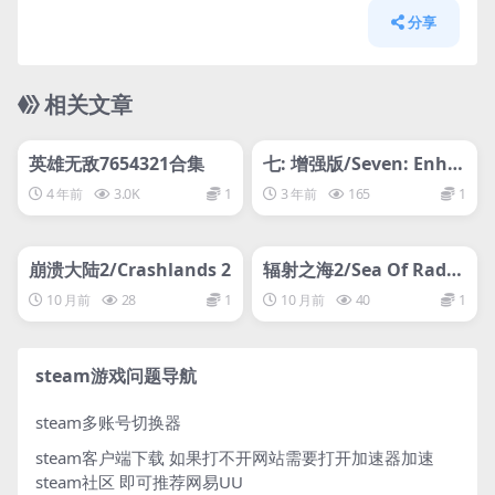
分享
相关文章
管理发布
HOT
管理发布
HOT
网盘下载游戏
网盘下载游戏
英雄无敌7654321合集
七: 增强版/Seven: Enha
nced Edition
4 年前
3.0K
1
3 年前
165
1
管理发布
HOT
管理发布
HOT
网盘下载游戏
网盘下载游戏
崩溃大陆2/Crashlands 2
辐射之海2/Sea Of Radia
tion 2
10 月前
28
1
10 月前
40
1
steam游戏问题导航
steam多账号切换器
steam客户端下载
如果打不开网站需要打开加速器加速
steam社区 即可推荐网易UU