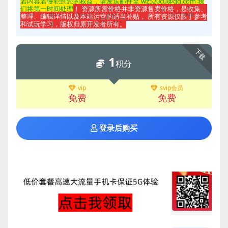
若内容若侵
犯到您的权益，请发送邮件至 wz520cu@qq.com 我
们将第一时间处理
！ 资源所需价格并非资源售卖价格，是收集、
整理、编辑详情以及本站运营的适当补贴， 所有资源仅限于参考
和试玩学习，版权归原开发者所有。
下载
1
积分
vip
svip会员
免费
免费
登录后购买