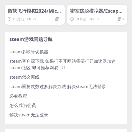
管理发布
HOT
管理发布
HOT
微软飞行模拟2024/Micro
密室逃脱模拟器/Escape
soft Flight Simulator 2
Simulator/支持网络联机
10 月前
21
1
10 月前
19
1
024/支持网络联机
steam游戏问题导航
steam多账号切换器
steam客户端下载
如果打不开网站需要打开加速器加速
steam社区 即可推荐网易UU
steam怎么离线
steam重复次数过多解决办法
解决steam无法登录
必看教程
怎么成为会员
解决steam无法登录