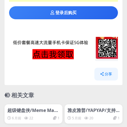
登录后购买
分享
相关文章
管理发布
HOT
管理发布
HOT
超级键盘侠/Meme May
雅皮雅普/YAPYAP/支持
hem
网络联机
6 月前
22
1
5 月前
20
1