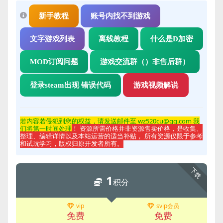
新手教程
账号内找不到游戏
文字游戏列表
离线教程
什么是D加密
MOD订阅问题
游戏交流群（）非售后群）
登录steam出现 错误代码
游戏视频解说
若内容若侵
犯到您的权益，请发送邮件至 wz520cu@qq.com 我
们将第一时间处理
！ 资源所需价格并非资源售卖价格，是收集、
整理、编辑详情以及本站运营的适当补贴， 所有资源仅限于参考
和试玩学习，版权归原开发者所有。
下载
1
积分
vip
svip会员
免费
免费