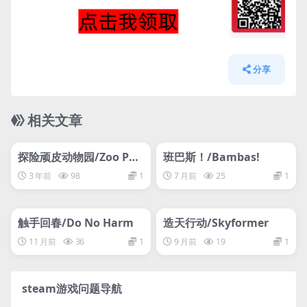
分享
相关文章
管理发布
HOT
管理发布
HOT
网盘下载游戏
网盘下载游戏
探险顽皮动物园/Zoo Par
班巴斯！/Bambas!
k Story
3 年前
98
1
7 月前
25
1
管理发布
HOT
管理发布
HOT
网盘下载游戏
网盘下载游戏
触手回春/Do No Harm
造天行动/Skyformer
11 月前
36
1
9 月前
19
1
steam游戏问题导航