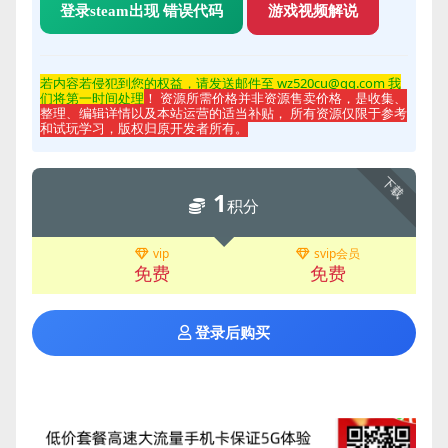
登录steam出现 错误代码
游戏视频解说
若内容若侵
犯到您的权益，请发送邮件至 wz520cu@qq.com 我
们将第一时间处理
！ 资源所需价格并非资源售卖价格，是收集、
整理、编辑详情以及本站运营的适当补贴， 所有资源仅限于参考
和试玩学习，版权归原开发者所有。
下载
1
积分
vip
svip会员
免费
免费
登录后购买