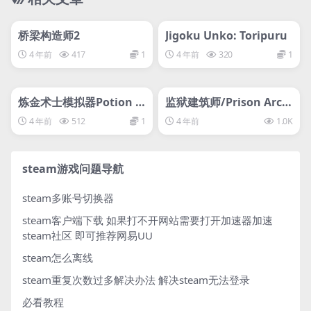
管理发布
HOT
管理发布
HOT
svip专属
svip专属
桥梁构造师2
Jigoku Unko: Toripuru
4 年前
417
1
4 年前
320
1
管理发布
HOT
管理发布
HOT
svip专属
svip专属
炼金术士模拟器Potion C
监狱建筑师/Prison Archi
raft药剂工艺：炼金术士
tect/
4 年前
512
1
4 年前
1.0K
模拟器/Potion Craft: Al
chemist Simulator
steam游戏问题导航
steam多账号切换器
steam客户端下载
如果打不开网站需要打开加速器加速
steam社区 即可推荐网易UU
steam怎么离线
steam重复次数过多解决办法
解决steam无法登录
必看教程