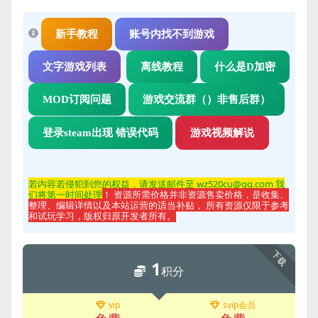
新手教程
账号内找不到游戏
文字游戏列表
离线教程
什么是D加密
MOD订阅问题
游戏交流群（）非售后群）
登录steam出现 错误代码
游戏视频解说
若内容若侵
犯到您的权益，请发送邮件至 wz520cu@qq.com 我
们将第一时间处理
！ 资源所需价格并非资源售卖价格，是收集、
整理、编辑详情以及本站运营的适当补贴， 所有资源仅限于参考
和试玩学习，版权归原开发者所有。
下载
1
积分
vip
svip会员