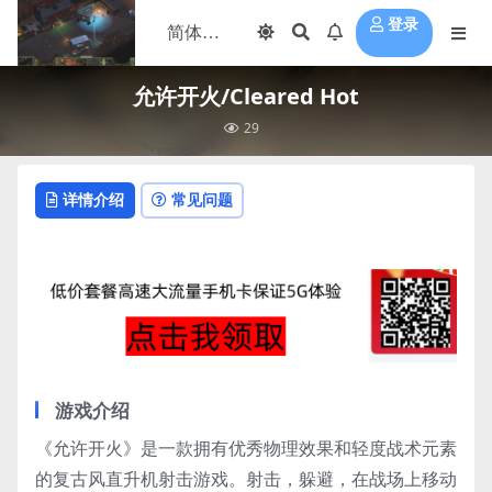
登录
允许开火/Cleared Hot
29
详情介绍
常见问题
游戏介绍
《允许开火》是一款拥有优秀物理效果和轻度战术元素
的复古风直升机射击游戏。射击，躲避，在战场上移动