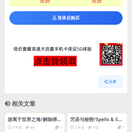
免费
免费
登录后购买
分享
相关文章
管理发布
HOT
管理发布
HOT
网盘下载游戏
网盘下载游戏
游离于世界之海/解除绑
咒语与秘密/Spells & Sec
定：世界分离/Unbound:
rets
3 年前
94
1
3 年前
102
1