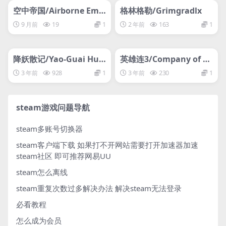
网盘下载游戏
网盘下载游戏
空中帝国/Airborne Emp
格林格勒/Grimgradlx
ire
9 月前
19
1
2 年前
163
1
管理发布
HOT
管理发布
HOT
网盘下载游戏
网盘下载游戏
降妖散记/Yao-Guai Hun
英雄连3/Company of H
ter
eroes 3
3 年前
928
1
3 年前
230
1
steam游戏问题导航
steam多账号切换器
steam客户端下载
如果打不开网站需要打开加速器加速
steam社区 即可推荐网易UU
steam怎么离线
steam重复次数过多解决办法
解决steam无法登录
必看教程
怎么成为会员