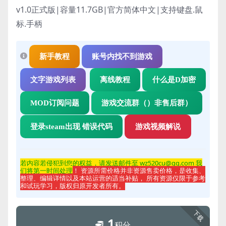
v1.0正式版|容量11.7GB|官方简体中文|支持键盘.鼠
标.手柄
新手教程
账号内找不到游戏
文字游戏列表
离线教程
什么是D加密
MOD订阅问题
游戏交流群（）非售后群）
登录steam出现 错误代码
游戏视频解说
若内容若侵
犯到您的权益，请发送邮件至 wz520cu@qq.com 我
们将第一时间处理
！ 资源所需价格并非资源售卖价格，是收集、
整理、编辑详情以及本站运营的适当补贴， 所有资源仅限于参考
和试玩学习，版权归原开发者所有。
下载
1
积分