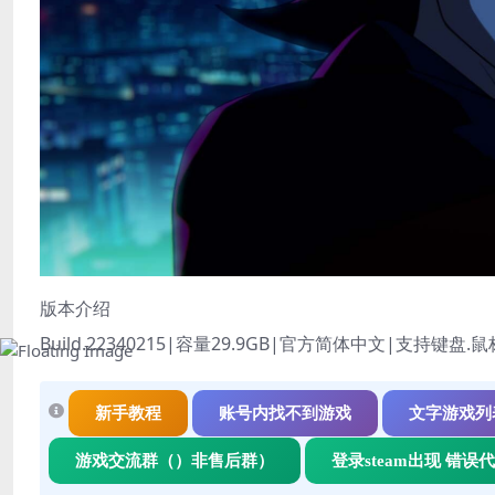
版本介绍
Build.22340215|容量29.9GB|官方简体中文|支持键盘.
新手教程
账号内找不到游戏
文字游戏列
游戏交流群（）非售后群）
登录steam出现 错误