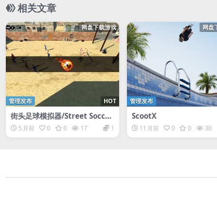
相关文章
网盘下载游戏
网盘
管理发布
HOT
管理发布
街头足球模拟器/Street Soccer
ScootX
Simulator
5 月前
0
0
17
1
11 月前
0
0
30