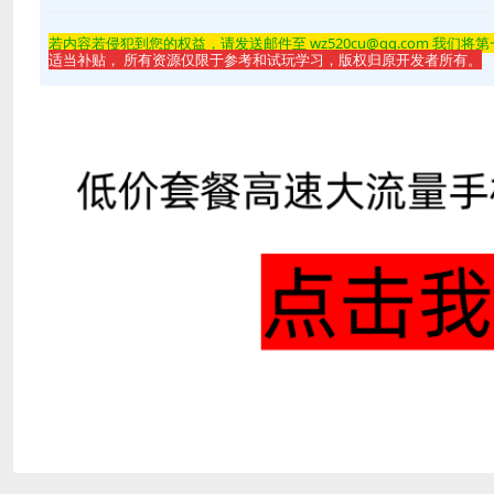
若内容若侵
犯到您的权益，请发送邮件至 wz520cu@qq.com 我们将
适当补贴， 所有资源仅限于参考和试玩学习，版权归原开发者所有。