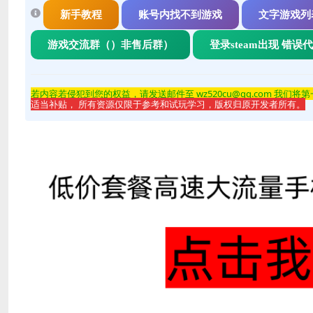
新手教程
账号内找不到游戏
文字游戏列
游戏交流群（）非售后群）
登录steam出现 错误
若内容若侵
犯到您的权益，请发送邮件至 wz520cu@qq.com 我们将
适当补贴， 所有资源仅限于参考和试玩学习，版权归原开发者所有。