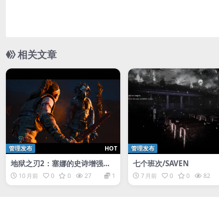
相关文章
管理发布
HOT
管理发布
地狱之刃2：塞娜的史诗增强版/
七个班次/SAVEN
Senua’s Saga: Hellblade II
10 月前
0
0
27
1
7 月前
0
0
82