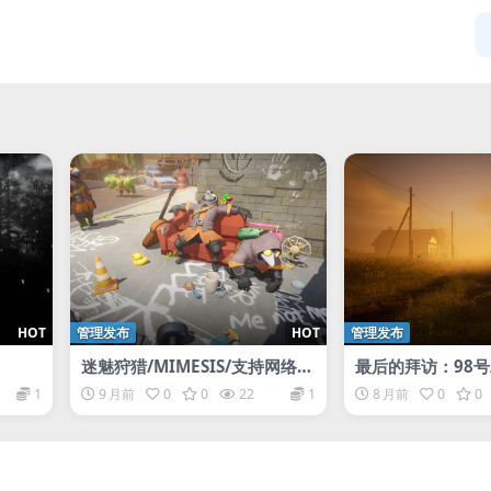
HOT
管理发布
HOT
管理发布
迷魅狩猎/MIMESIS/支持网络联
最后的拜访：98号/Th
机
sit: 98th
1
9 月前
0
0
22
1
8 月前
0
0