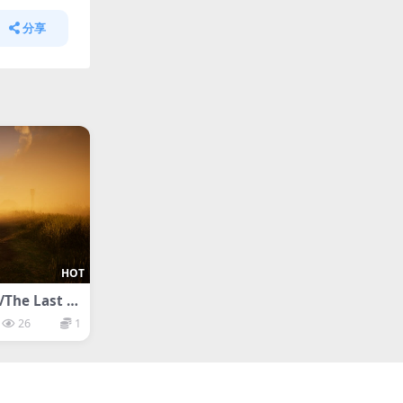
分享
HOT
e Last Vi
26
1