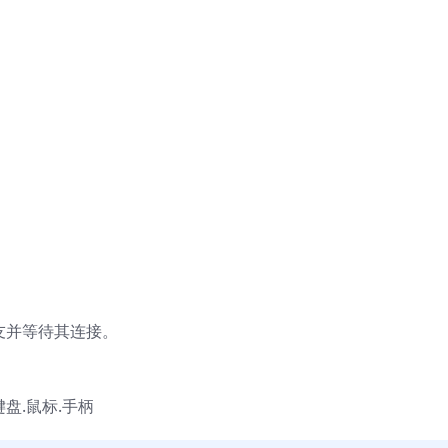
。
 邀请好友并等待其连接。
持键盘.鼠标.手柄