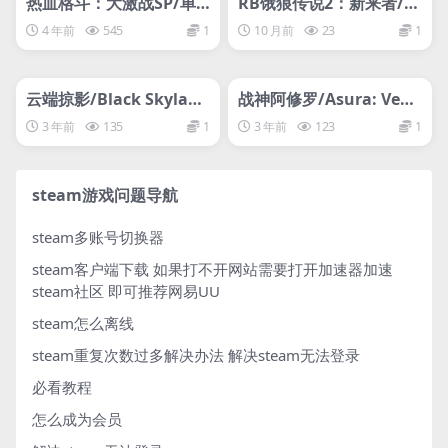
热血格斗：大激战SP/单
RB饿狼传说2：新来者/R
机.同屏多人
EAL BOUT FATAL FURY
4 年前
545
1
10 月前
23
1
2: THE NEWCOMERS
管理发布
HOT
管理发布
HOT
网盘下载游戏
网盘下载游戏
云端掠影/Black Skyland
战神阿修罗/Asura: Veng
s
eance Edition
3 年前
135
1
3 年前
123
1
steam游戏问题导航
steam多账号切换器
steam客户端下载
如果打不开网站需要打开加速器加速
steam社区 即可推荐网易UU
steam怎么离线
steam重复次数过多解决办法
解决steam无法登录
必看教程
怎么成为会员