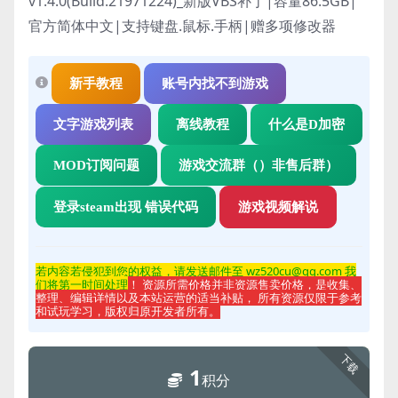
v1.4.0(Build.21971224)_新版VBS补丁
|
容量86.5GB|
官方简体中文|支持键盘.鼠标.手柄
|赠多项修改器
新手教程
账号内找不到游戏
文字游戏列表
离线教程
什么是D加密
MOD订阅问题
游戏交流群（）非售后群）
登录steam出现 错误代码
游戏视频解说
若内容若侵
犯到您的权益，请发送邮件至 wz520cu@qq.com 我
们将第一时间处理
！ 资源所需价格并非资源售卖价格，是收集、
整理、编辑详情以及本站运营的适当补贴， 所有资源仅限于参考
和试玩学习，版权归原开发者所有。
下载
1
积分