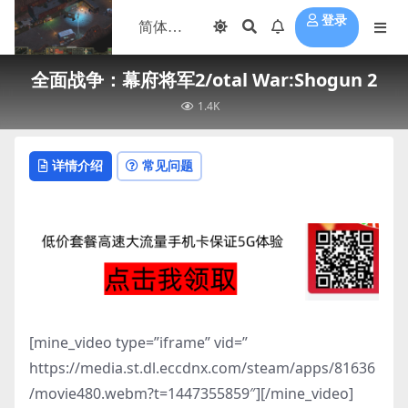
登录
全面战争：幕府将军2/otal War:Shogun 2
1.4K
详情介绍
常见问题
[mine_video type=”iframe” vid=”
https://media.st.dl.eccdnx.com/steam/apps/81636
/movie480.webm?t=1447355859″][/mine_video]