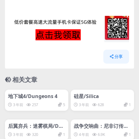
分享
相关文章
管理发布
HOT
管理发布
HOT
网盘下载游戏
网盘下载游戏
地下城4/Dungeons 4
硅星/Silica
3 年前
257
5
3 年前
628
1
管理发布
HOT
管理发布
HOT
网盘下载游戏
网盘下载游戏
后翼弃兵：迷雾棋局/Dar
战争交响曲：尼非订传奇/
k Chess
Symphony of War: The
3 年前
320
1
4 年前
6.9K
1