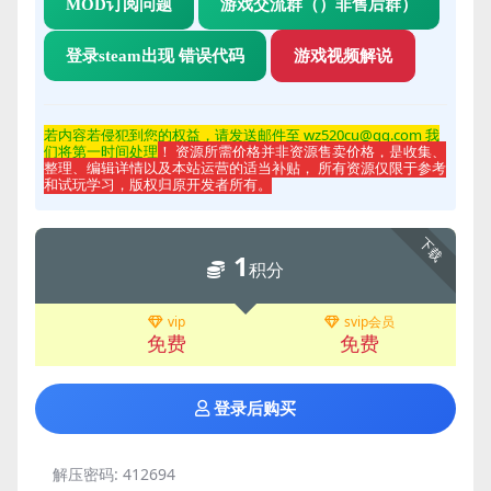
MOD订阅问题
游戏交流群（）非售后群）
登录steam出现 错误代码
游戏视频解说
若内容若侵
犯到您的权益，请发送邮件至 wz520cu@qq.com 我
们将第一时间处理
！ 资源所需价格并非资源售卖价格，是收集、
整理、编辑详情以及本站运营的适当补贴， 所有资源仅限于参考
和试玩学习，版权归原开发者所有。
下载
1
积分
vip
svip会员
免费
免费
登录后购买
解压密码:
412694