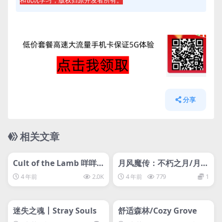
请勿修改账号密码或进行任何账号操作
游戏过程中请保持Steam在线状态
如遇到问题请联系客服
分享
相关文章
管理发布
HOT
管理发布
HOT
svip专属
svip专属
Cult of the Lamb 咩咩
月风魔传：不朽之月/月风
启示录
魔传：不死之月/GetsuF
4 年前
2.0K
4 年前
779
1
umaDen: Undying Mo
管理发布
HOT
管理发布
on
HOT
svip专属
svip专属
迷失之魂丨Stray Souls
舒适森林/Cozy Grove