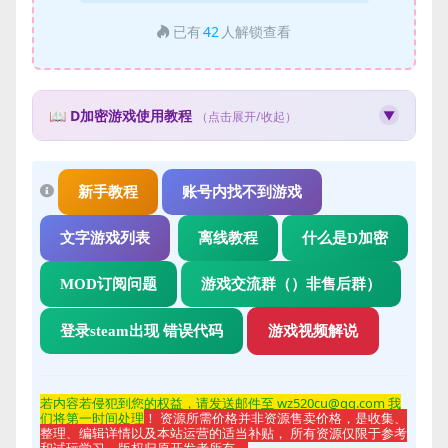
已有
42
人解锁查看
📖 D加密游戏使用教程
▼
（点击展开/收起）
🛡️ D加密游戏使用教程
什么是D加密？
新手教程
账号内找不到游戏
D加密（Denuvo）是一种游戏防篡改技术，使用此类游戏需
要特殊的操作步骤。
文字游戏列表
离线教程
什么是D加密
使用步骤：
MOD订阅问题
游戏交流群（）非售后群）
先下载并安装游戏文件
获取Steam账号和密码
登录steam出现 错误代码
游戏视频解说
使用获取的账号登录Steam客户端
获取邮箱验证码完成登录
在Steam中启动游戏即可
若内容若侵
犯到您的权益，请发送邮件至 wz520cu@qq.com 我
注意事项：
们将第一时间处理
！ 资源所需价格并非资源售卖价格，是收集、
整理、编辑详情以及本站运营的适当补贴， 所有资源仅限于参考
D加密游戏每个账号每天有使用人数限制
和试玩学习，版权归原开发者所有。