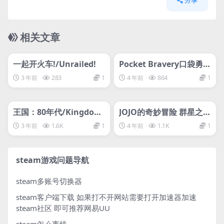
分享
相关文章
管理发布
HOT
管理发布
HOT
svip专属
svip专属
一起开火车!/Unrailed!
Pocket Bravery口袋勇
者/Pocket Bravery
3 年前
283
1
4 年前
864
1
管理发布
HOT
管理发布
HOT
svip专属
svip专属
王国：80年代/Kingdom
JOJO的奇妙冒险 群星之战
Eighties
重制版
3 年前
1.6K
1
4 年前
1.1K
1
steam游戏问题导航
steam多账号切换器
steam客户端下载
如果打不开网站需要打开加速器加速
steam社区 即可推荐网易UU
steam怎么离线