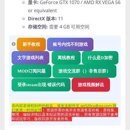
显卡:
GeForce GTX 1070 / AMD RX VEGA 56
or equivalent
DirectX 版本:
11
存储空间:
需要 4 GB 可用空间
新手教程
账号内找不到游戏
文字游戏列表
离线教程
什么是D加密
MOD订阅问题
游戏交流群（）非售后群）
登录steam出现 错误代码
游戏视频解说
若内容若侵
犯到您的权益，请发送邮件至 wz520cu@qq.com 我
们将第一时间处理
！ 资源所需价格并非资源售卖价格，是收集、
整理、编辑详情以及本站运营的适当补贴， 所有资源仅限于参考
和试玩学习，版权归原开发者所有。