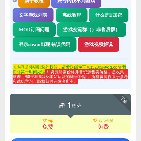
新手教程
账号内找不到游戏
文字游戏列表
离线教程
什么是D加密
MOD订阅问题
游戏交流群（）非售后群）
登录steam出现 错误代码
游戏视频解说
若内容若侵
犯到您的权益，请发送邮件至 wz520cu@qq.com 我
们将第一时间处理
！ 资源所需价格并非资源售卖价格，是收集、
整理、编辑详情以及本站运营的适当补贴， 所有资源仅限于参考
和试玩学习，版权归原开发者所有。
下载
1
积分
vip
svip会员
免费
免费