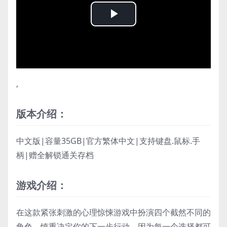
Play
Video
,
版本介绍：
中文版|容量35GB|官方繁体中文|支持键盘.鼠标.手
柄|赠全解锁通关存档
游戏介绍：
在这款紧张刺激的心理惊悚游戏中扮演四个截然不同的
角色。慎重决定你的下一步行动，因为每一个选择都可