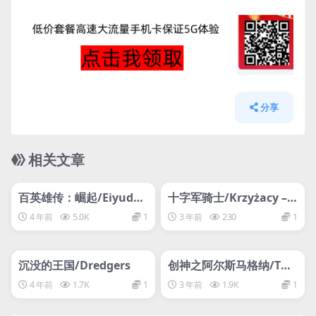
分享
相关文章
管理发布
HOT
管理发布
HOT
网盘下载游戏
网盘下载游戏
百英雄传：崛起/Eiyuden
十字军骑士/Krzyżacy – T
Chronicle: Rising
he Knights of the Cros
4 年前
5.0K
1
3 年前
230
1
s
管理发布
HOT
管理发布
HOT
网盘下载游戏
网盘下载游戏
沉没的王国/Dredgers
创神之阿尔斯马格纳/The
Alchemist of Ars Magn
4 年前
1.7K
1
3 年前
1.9K
1
a