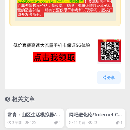
wz520cu@qq.com 我们将第一时间处理
！ 资源所需价格
并非资源售卖价格，是收集、整理、编辑详情以及本站运
营的适当补贴， 所有资源仅限于参考和试玩学习，版权归
原开发者所有。
分享
相关文章
管理发布
HOT
管理发布
HOT
网盘下载游戏
网盘下载游戏
常青：山区生活模拟器/E
网吧进化论/Internet Caf
vergreen – Mountain L
e Evolution
3 年前
120
1
11 月前
43
1
ife Simulator –