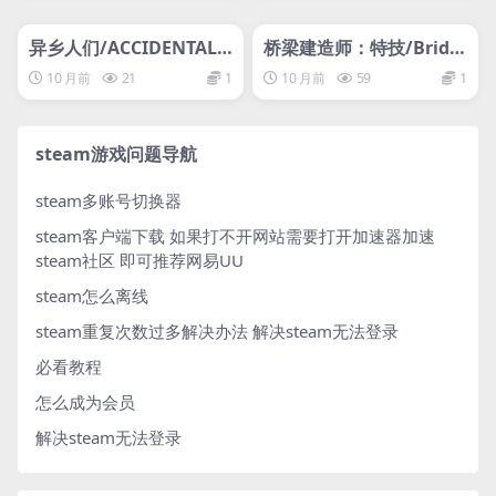
管理发布
HOT
管理发布
HOT
网盘下载游戏
网盘下载游戏
异乡人们/ACCIDENTALL
桥梁建造师：特技/Bridg
Y
e Constructor Stunts
10 月前
21
1
10 月前
59
1
steam游戏问题导航
steam多账号切换器
steam客户端下载
如果打不开网站需要打开加速器加速
steam社区 即可推荐网易UU
steam怎么离线
steam重复次数过多解决办法
解决steam无法登录
必看教程
怎么成为会员
解决steam无法登录