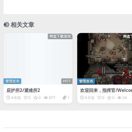
相关文章
网盘下载游戏
网盘
管理发布
HOT
管理发布
庇护所2/避难所2
欢迎回来，指挥官/Welcom
ack, Commander
4 年前
0
0
877
1
6 月前
0
0
24