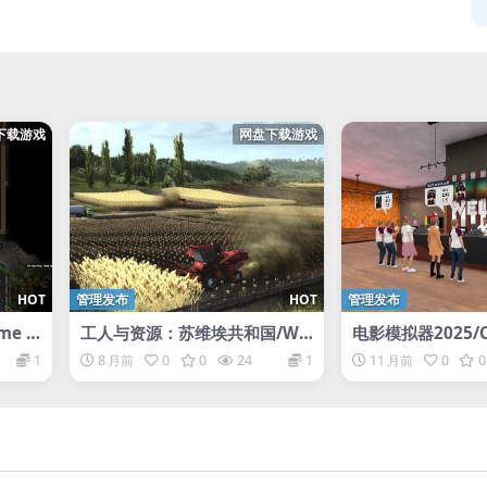
下载游戏
网盘下载游戏
HOT
管理发布
HOT
管理发布
e B
工人与资源：苏维埃共和国/Wo
电影模拟器2025/C
rkers & Resources: Soviet R
ulator 2025
1
8 月前
0
0
24
1
11 月前
0
0
epublic