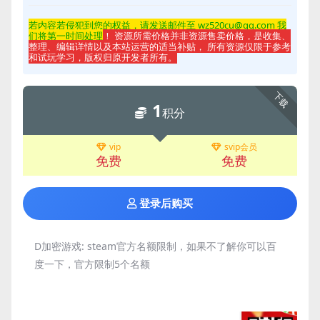
若内容若侵
犯到您的权益，请发送邮件至 wz520cu@qq.com 我
们将第一时间处理
！ 资源所需价格并非资源售卖价格，是收集、
整理、编辑详情以及本站运营的适当补贴， 所有资源仅限于参考
和试玩学习，版权归原开发者所有。
下载
1
积分
vip
svip会员
免费
免费
登录后购买
D加密游戏:
steam官方名额限制，如果不了解你可以百
度一下，官方限制5个名额