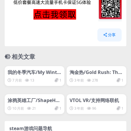
分享
相关文章
管理发布
HOT
管理发布
HOT
网盘下载游戏
网盘下载游戏
我的冬季汽车/My Winte
淘金热/Gold Rush: The
r Car
Game
7 月前
13
1
3 年前
278
1
管理发布
HOT
管理发布
HOT
网盘下载游戏
网盘下载游戏
涂鸦英雄工厂/ShapeHer
VTOL VR/支持网络联机
o Factory
10 月前
21
1
3 年前
96
1
steam游戏问题导航