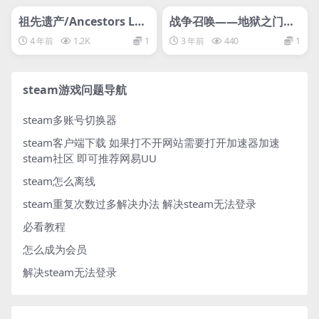
网盘下载游戏
网盘下载游戏
祖先遗产/Ancestors Leg
战争召唤——地狱之门：
acy
东线/Call to Arms – Gat
4 年前
1.2K
1
3 年前
440
1
es of Hell: Ostfront
steam游戏问题导航
steam多账号切换器
steam客户端下载
如果打不开网站需要打开加速器加速
steam社区 即可推荐网易UU
steam怎么离线
steam重复次数过多解决办法
解决steam无法登录
必看教程
怎么成为会员
解决steam无法登录