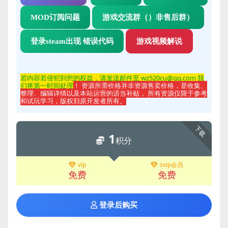
MOD订阅问题
游戏交流群（）非售后群）
登录steam出现 错误代码
游戏视频解说
若内容若侵
犯到您的权益，请发送邮件至 wz520cu@qq.com 我
们将第一时间处理
！ 资源所需价格并非资源售卖价格，是收集、
整理、编辑详情以及本站运营的适当补贴， 所有资源仅限于参考
和试玩学习，版权归原开发者所有。
下载
1
积分
vip
svip会员
免费
免费
登录后购买