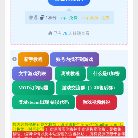
普通:
1积分
vip:
免费
svip会员:
免费
已有
78
人解锁查看
新手教程
账号内找不到游戏
文字游戏列表
离线教程
什么是D加密
MOD订阅问题
游戏交流群（）非售后群）
登录steam出现 错误代码
游戏视频解说
若内容若侵
犯到您的权益，请发送邮件至 wz520cu@qq.com 我
们将第一时间处理
！ 资源所需价格并非资源售卖价格，是收集、
整理、编辑详情以及本站运营的适当补贴， 所有资源仅限于参考