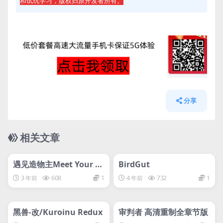
和试玩学习，版权归原开发者所有。
分享
相关文章
管理发布
HOT
管理发布
HOT
svip专属
svip专属
遇见造物主Meet Your M
BirdGut
aker
3 年前
608
1
4 年前
732
1
管理发布
HOT
管理发布
HOT
网盘下载游戏
svip专属
黑兽‧改/Kuroinu Redux
审判者 高清重制全章节版