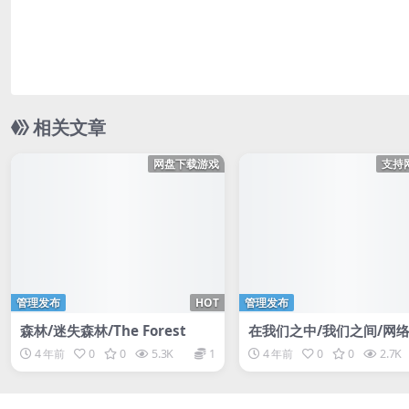
相关文章
网盘下载游戏
支持
管理发布
HOT
管理发布
森林/迷失森林/The Forest
在我们之中/我们之间/网络
Among Us
4 年前
0
0
5.3K
1
4 年前
0
0
2.7K