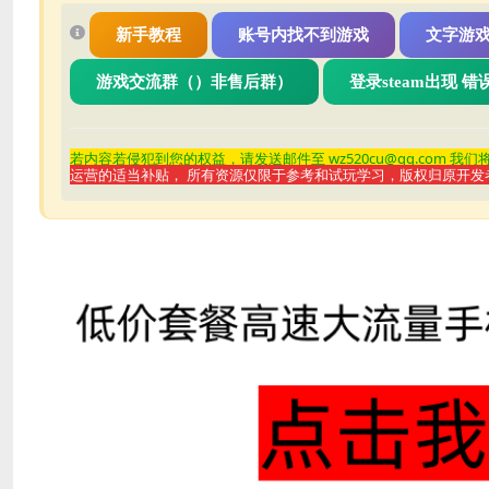
新手教程
账号内找不到游戏
文字游
游戏交流群（）非售后群）
登录steam出现 
若内容若侵
犯到您的权益，请发送邮件至 wz520cu@qq.com 我
运营的适当补贴， 所有资源仅限于参考和试玩学习，版权归原开发