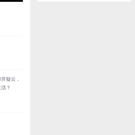
解开疑云，
生活？