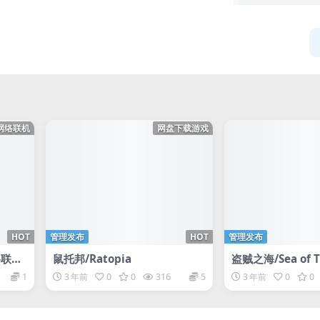
网络联机
网盘下载游戏
HOT
管理发布
HOT
管理发布
联机/
鼠托邦/Ratopia
盗贼之海/Sea of 
网络联机
1
3 年前
0
0
316
5
3 年前
0
0