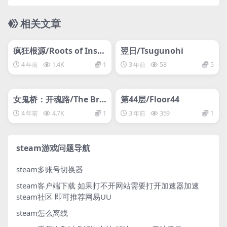
相关文章
管理发布
HOT
管理发布
HOT
网盘下载游戏
网盘下载游戏
疯狂根源/Roots of Insa
翌日/Tsugunohi
nity
4 年前
1.4K
1
3 年前
58
5
管理发布
HOT
管理发布
HOT
网盘下载游戏
网盘下载游戏
女鬼桥：开魂路/The Bri
第44层/Floor44
dge Curse: Road to Sal
4 年前
4.7K
1
3 年前
359
1
vation
steam游戏问题导航
steam多账号切换器
steam客户端下载
如果打不开网站需要打开加速器加速
steam社区 即可推荐网易UU
steam怎么离线