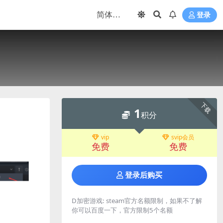
登录
下载
1
积分
vip
svip会员
免费
免费
登录后购买
D加密游戏:
steam官方名额限制，如果不了解
你可以百度一下，官方限制5个名额