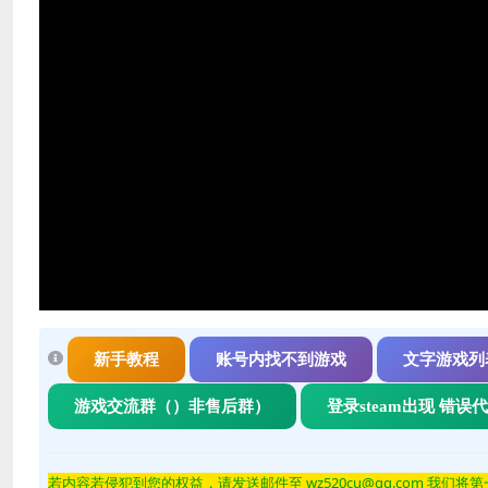
新手教程
账号内找不到游戏
文字游戏列
游戏交流群（）非售后群）
登录steam出现 错误
若内容若侵
犯到您的权益，请发送邮件至 wz520cu@qq.com 我们将