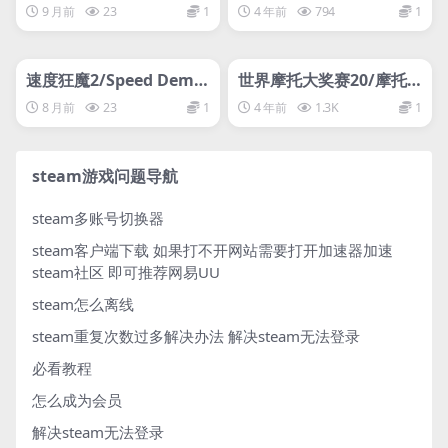
WWE 2K25
9 月前
23
1
4 年前
794
1
管理发布
HOT
管理发布
HOT
网盘下载游戏
网盘下载游戏
速度狂魔2/Speed Demo
世界摩托大奖赛20/摩托G
ns 2
P20
8 月前
23
1
4 年前
1.3K
1
steam游戏问题导航
steam多账号切换器
steam客户端下载
如果打不开网站需要打开加速器加速
steam社区 即可推荐网易UU
steam怎么离线
steam重复次数过多解决办法
解决steam无法登录
必看教程
怎么成为会员
解决steam无法登录