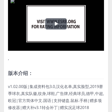
Play
Video
,
版本介绍：
v1.02.00版|集成资料包3.0,汉化名单,真实脸型,2019赛
季球衣,真实队徽,纹身,球鞋,广告牌,经典球员,德甲,中超,
欧冠|官方简体中文.国语|支持键盘.鼠标.手柄|赠多项
修改器|赠大补v3.1转会补丁|赠实况足球2018