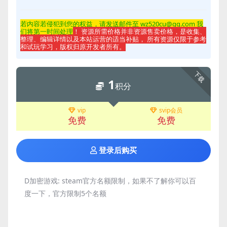
若内容若侵
犯到您的权益，请发送邮件至 wz520cu@qq.com 我
们将第一时间处理
！ 资源所需价格并非资源售卖价格，是收集、
整理、编辑详情以及本站运营的适当补贴， 所有资源仅限于参考
和试玩学习，版权归原开发者所有。
下载
1
积分
vip
svip会员
免费
免费
登录后购买
D加密游戏:
steam官方名额限制，如果不了解你可以百
度一下，官方限制5个名额