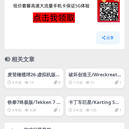
分享
相关文章
管理发布
HOT
管理发布
HOT
网盘下载游戏
网盘下载游戏
麦登橄榄球26-虚拟机版-
破坏创造王/Wreckreatio
更新修复补丁/Madden
n
4 月前
19
0
7 月前
31
1
NFL 26 HYPERVISOR CR
管理发布
ACKFIX
HOT
管理发布
HOT
网盘下载游戏
网盘下载游戏
铁拳7终极版/Tekken 7 U
卡丁车巨星/Karting Sup
ltimate Edition
erstars
4 年前
4.3K
1
3 年前
105
1