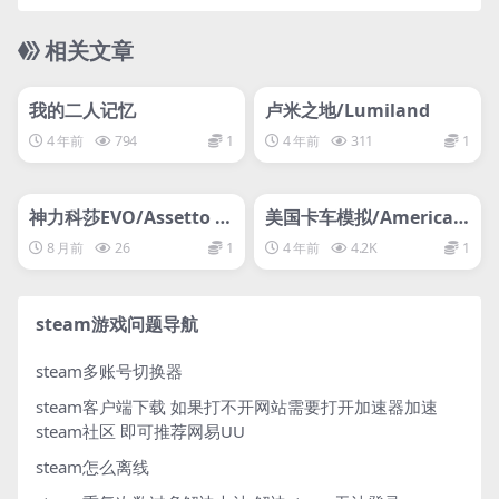
相关文章
管理发布
HOT
管理发布
HOT
支持网络联机
网盘下载游戏
我的二人记忆
卢米之地/Lumiland
4 年前
794
1
4 年前
311
1
管理发布
HOT
管理发布
HOT
网盘下载游戏
支持网络联机
神力科莎EVO/Assetto C
美国卡车模拟/American
orsa EVO
Truck Simulator/支持网
8 月前
26
1
4 年前
4.2K
1
络联机
steam游戏问题导航
steam多账号切换器
steam客户端下载
如果打不开网站需要打开加速器加速
steam社区 即可推荐网易UU
steam怎么离线