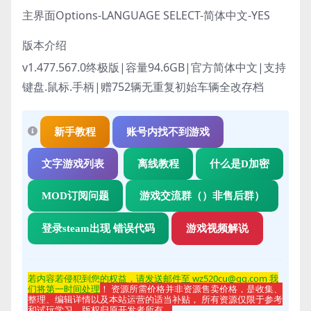
主界面Options-LANGUAGE SELECT-简体中文-YES
版本介绍
v1.477.567.0终极版|容量94.6GB|官方简体中文|支持
键盘.鼠标.手柄|赠752辆无重复初始车辆全改存档
新手教程
账号内找不到游戏
文字游戏列表
离线教程
什么是D加密
MOD订阅问题
游戏交流群（）非售后群）
登录steam出现 错误代码
游戏视频解说
若内容若侵
犯到您的权益，请发送邮件至 wz520cu@qq.com 我
们将第一时间处理
！ 资源所需价格并非资源售卖价格，是收集、
整理、编辑详情以及本站运营的适当补贴， 所有资源仅限于参考
和试玩学习，版权归原开发者所有。