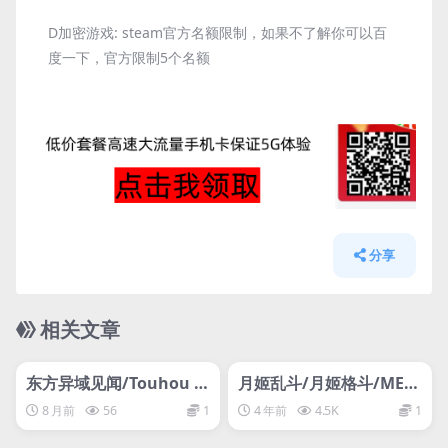
D加密游戏:
steam官方名额限制，如果不了解你可以百
度一下，官方限制5个名额
分享
相关文章
管理发布
HOT
管理发布
HOT
网盘下载游戏
支持网络联机
东方异域见闻/Touhou D
月姬乱斗/月姬格斗/MELT
ystopian
Y BLOOD: TYPE LUMIN
8 月前
56
1
4 年前
4.5K
1
A/支持网络联机
管理发布
HOT
管理发布
HOT