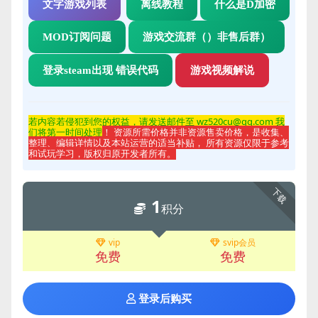
文字游戏列表
离线教程
什么是D加密
MOD订阅问题
游戏交流群（）非售后群）
登录steam出现 错误代码
游戏视频解说
若内容若侵
犯到您的权益，请发送邮件至 wz520cu@qq.com 我
们将第一时间处理
！ 资源所需价格并非资源售卖价格，是收集、
整理、编辑详情以及本站运营的适当补贴， 所有资源仅限于参考
和试玩学习，版权归原开发者所有。
下载
1
积分
vip
svip会员
免费
免费
登录后购买