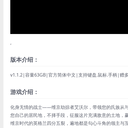
,
版本介绍：
v1.1.2|容量63GB|官方简体中文|支持键盘.鼠标.手柄|
游戏介绍：
化身无情的战士——维京劫掠者艾沃尔，带领您的氏族从
您自己的居民地，不择手段，征服这片充满敌意的土地，
维京时代的英格兰四分五裂，遍地都是勾心斗角的领主与