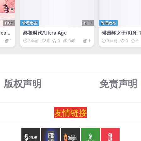
HOT
管理发布
HOT
管理发布
eam
终极时代/Ultra Age
琳最终之子/RIN: Th
 I Fa
ldwp
1
3 年前
0
0
940
1
3 年前
0
0
版权声明
免责声
明
友情
链
接