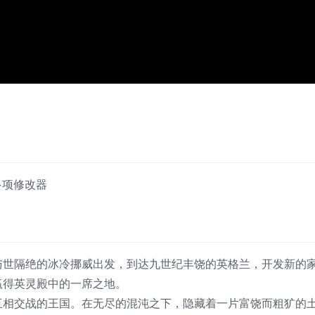
赠多项修改器
与世隔绝的冰冷挪威出发，到达九世纪丰饶的英格兰，开发新的
赢得英灵殿中的一席之地。
互相交战的王国。在无尽的混沌之下，隐藏着一片富饶而粗犷的