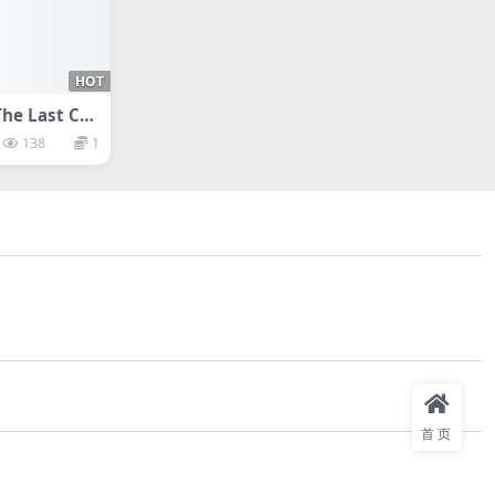
HOT
e Last Chi
138
1
首页