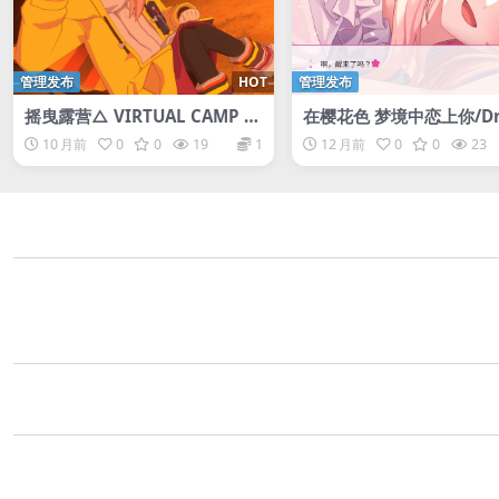
管理发布
HOT
管理发布
摇曳露营△ VIRTUAL CAMP ～
在樱花色 梦境中恋上你/Dr
山麓露营场篇～/Laid-Back Ca
ing in Cherry Blossoms,
10 月前
0
0
19
1
12 月前
0
0
23
mp – Virtual – Fumoto Cam
ll in Love with You
psite/支持VR